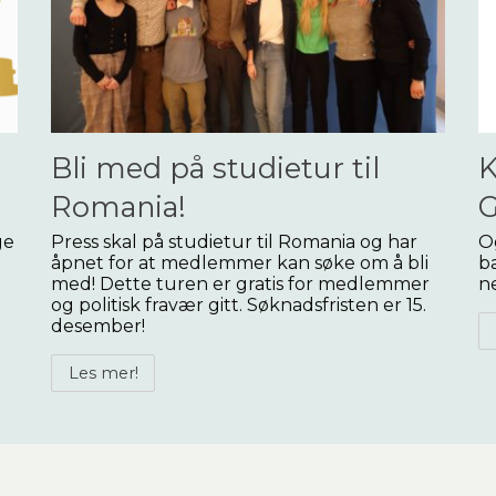
Bli med på studietur til
K
Romania!
G
ge
Press skal på studietur til Romania og har
Og
åpnet for at medlemmer kan søke om å bli
b
med! Dette turen er gratis for medlemmer
ne
og politisk fravær gitt. Søknadsfristen er 15.
desember!
Les mer!