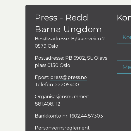
Press - Redd
Kon
Barna Ungdom
Ko
Besøksadresse: Bøkkerveien 2
0579 Oslo
Postadresse: PB 6902, St. Olavs
plass 0130 Oslo
Me
Epost:
press@press.no
Telefon: 22205400
Organisasjonsnummer:
881.408.112
Bankkonto nr: 1602.44.87303
Personvernsreglement