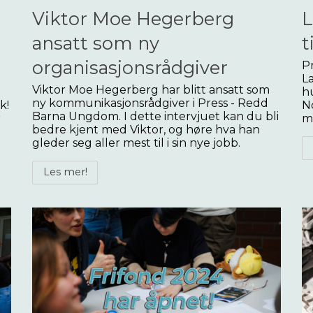
Viktor Moe Hegerberg
L
ansatt som ny
t
organisasjonsrådgiver
Pr
La
Viktor Moe Hegerberg har blitt ansatt som
g
hu
ny kommunikasjonsrådgiver i Press - Redd
k!
N
Barna Ungdom. I dette intervjuet kan du bli
r
me
bedre kjent med Viktor, og høre hva han
gleder seg aller mest til i sin nye jobb.
Les mer!