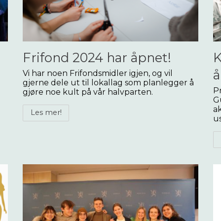
Frifond 2024 har åpnet!
K
å
Vi har noen Frifondsmidler igjen, og vil
gjerne dele ut til lokallag som planlegger å
P
gjøre noe kult på vår halvparten.
Gu
a
Les mer!
us