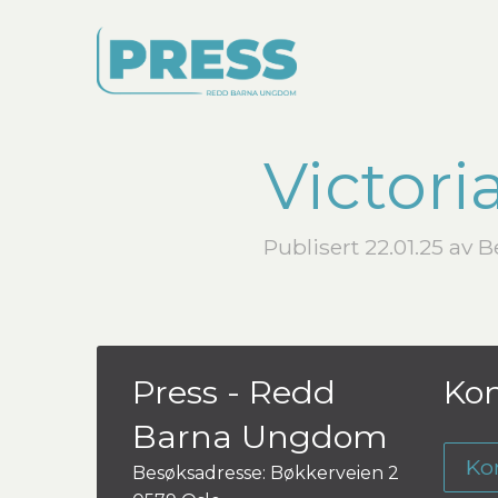
Victor
Publisert 22.01.25 av 
Press - Redd
Kon
Barna Ungdom
Ko
Besøksadresse: Bøkkerveien 2