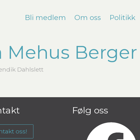
Bli medlem
Om oss
Politikk
ia Mehus Berger
Bendik Dahlslett
takt
Følg oss
ntakt oss!