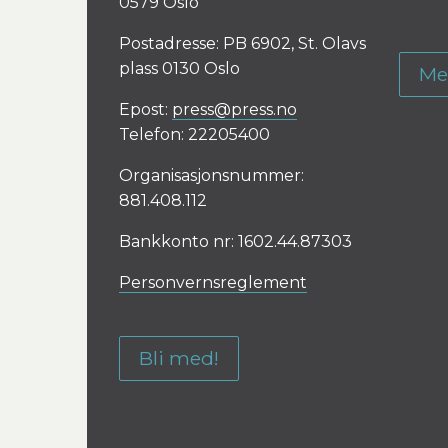
0579 Oslo
Postadresse: PB 6902, St. Olavs
plass 0130 Oslo
Me
Epost:
press@press.no
Telefon: 22205400
Organisasjonsnummer:
881.408.112
Bankkonto nr: 1602.44.87303
Personvernsreglement
Bli med!