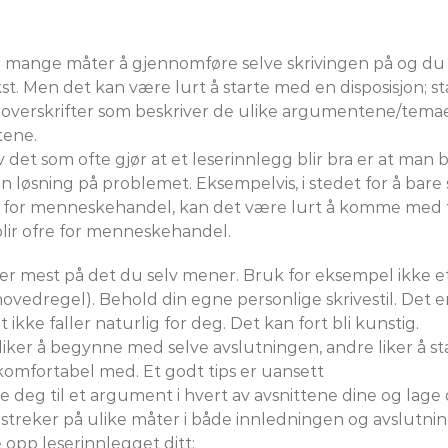
 mange måter å gjennomføre selve skrivingen på og du v
st. Men det kan være lurt å starte med en disposisjon; s
verskrifter som beskriver de ulike argumentene/temaene
tene.
 det som ofte gjør at et leserinnlegg blir bra er at ma
 løsning på problemet. Eksempelvis, i stedet for å bare 
 for menneskehandel, kan det være lurt å komme med fors
lir ofre for menneskehandel.
r mest på det du selv mener. Bruk for eksempel ikke et
ovedregel). Behold din egne personlige skrivestil. Det e
 ikke faller naturlig for deg. Det kan fort bli kunstig.
iker å begynne med selve avslutningen, andre liker å st
komfortabel med. Et godt tips er uansett
e deg til et argument i hvert av avsnittene dine og la
treker på ulike måter i både innledningen og avslutnin
opp leserinnlegget ditt: