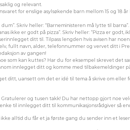
saklig og relevant.
nsvaret for enslige asylsøkende barn mellom 15 og 18 år bø
r dum”. Skriv heller: “Barneministeren må lytte til barna”.
anas ikke er godt på pizza”. Skriv heller: “Pizza er godt
eserinnlegget ditt til. Tilpass lengden hvis avisen har n
lv, fullt navn, alder, telefonnummer og vervet ditt i Pr
redaksjon av gangen!
t noe som kan kuttes? Har du for eksempel skrevet det 
gjennom innlegget ditt og komme med tilbakemeldinger på
 ditt, uansett om det er idé til tema å skrive om eller f
tt: Gratulerer og tusen takk! Du har nettopp gjort noe veld
nke til innlegget ditt til kommunikasjonsrådgiver så enda
er ikke alltid du får et ja første gang du sender inn et les