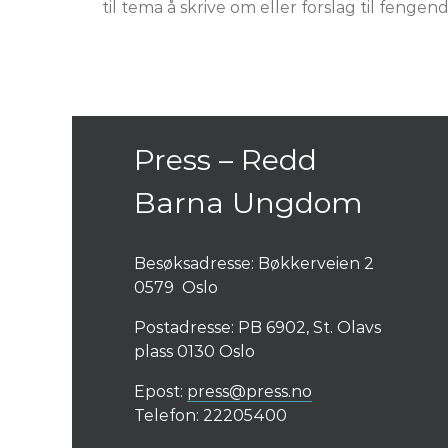
til tema å skrive om eller forslag til feng
Press – Redd
Barna Ungdom
Besøksadresse: Bøkkerveien 2
0579 Oslo
Postadresse: PB 6902, St. Olavs
plass 0130 Oslo
Epost:
press@press.no
Telefon: 22205400