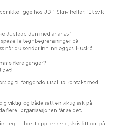
r ikke ligge hos UDI”. Skriv heller: “Et svik
, ikke ødelegg den med ananas!”
oen spesielle tegnbegrensninger på
ess når du sender inn innlegget. Husk å
samme flere ganger?
 det!
orslag til fengende tittel, ta kontakt med
ig viktig, og både satt en viktig sak på
 flere i organisasjonen får se det.
erinnlegg – brett opp armene, skriv litt om på