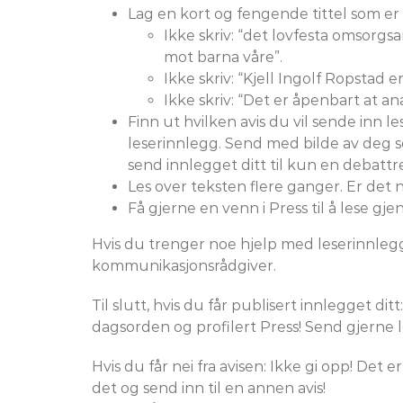
Lag en kort og fengende tittel som er 
Ikke skriv: “det lovfesta omsorgsa
mot barna våre”.
Ikke skriv: “Kjell Ingolf Ropstad e
Ikke skriv: “Det er åpenbart at an
Finn ut hvilken avis du vil sende inn l
leserinnlegg. Send med bilde av deg se
send innlegget ditt til kun en debatt
Les over teksten flere ganger. Er de
Få gjerne en venn i Press til å lese 
Hvis du trenger noe hjelp med leserinnlegget
kommunikasjonsrådgiver.
Til slutt, hvis du får publisert innlegget di
dagsorden og profilert Press! Send gjerne le
Hvis du får nei fra avisen: Ikke gi opp! Det 
det og send inn til en annen avis!