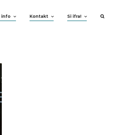
 info
Kontakt
Si ifra!