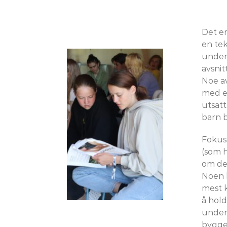
Det er
en tek
undero
avsnit
Noe av
med en
utsatt
barn b
Fokuse
(som h
om det
Noen l
mest 
å hold
unders
bygge 