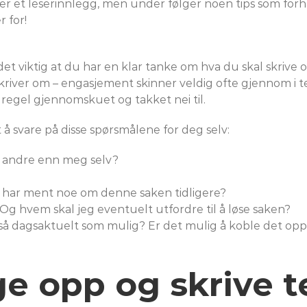
r et leserinnlegg, men under følger noen tips som forhåpe
 for!
det viktig at du har en klar tanke om hva du skal skrive 
iver om – engasjement skinner veldig ofte gjennom i tek
regel gjennomskuet og takket nei til.
å svare på disse spørsmålene for deg selv:
or andre enn meg selv?
m har ment noe om denne saken tidligere?
g hvem skal jeg eventuelt utfordre til å løse saken?
 så dagsaktuelt som mulig? Er det mulig å koble det opp
e opp og skrive t