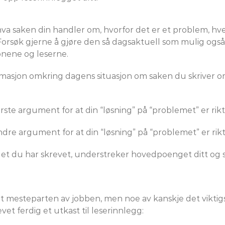
hva saken din handler om, hvorfor det er et problem, h
orsøk gjerne å gjøre den så dagsaktuell som mulig også
nene og leserne.
asjon omkring dagens situasjon om saken du skriver om.
ste argument for at din “løsning” på “problemet” er rikt
re argument for at din “løsning” på “problemet” er rikt
t du har skrevet, understreker hovedpoenget ditt og skr
rt mesteparten av jobben, men noe av kanskje det viktig
et ferdig et utkast til leserinnlegg: