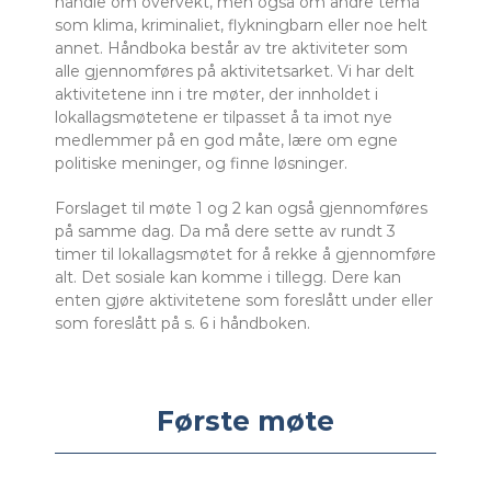
handle om overvekt, men også om andre tema
som klima, kriminaliet, flykningbarn eller noe helt
annet. Håndboka består av tre aktiviteter som
alle gjennomføres på aktivitetsarket. Vi har delt
aktivitetene inn i tre møter, der innholdet i
lokallagsmøtetene er tilpasset å ta imot nye
medlemmer på en god måte, lære om egne
politiske meninger, og finne løsninger.
Forslaget til møte 1 og 2 kan også gjennomføres
på samme dag. Da må dere sette av rundt 3
timer til lokallagsmøtet for å rekke å gjennomføre
alt. Det sosiale kan komme i tillegg.
Dere kan
enten gjøre aktivitetene som foreslått under eller
som foreslått på s. 6 i håndboken.
Første møte