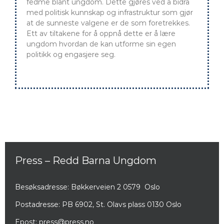
fedme blant ungdom. Dette gjøres ved å bidra
med politisk kunnskap og infrastruktur som gjør
at de sunneste valgene er de som foretrekkes.
Ett av tiltakene for å oppnå dette er å lære
ungdom hvordan de kan utforme sin egen
politikk og engasjere seg.
Press – Redd Barna Ungdom
Besøksadresse: Bøkkerveien 2 0579 Oslo
Postadresse: PB 6902, St. Olavs plass 0130 Oslo
Epost:
press@press.no