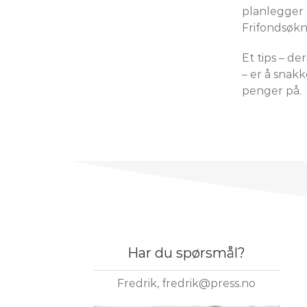
planlegger h
Frifondsøkna
Et tips – d
– er å snak
penger på.
Har du spørsmål?
Fredrik, fredrik@press.no