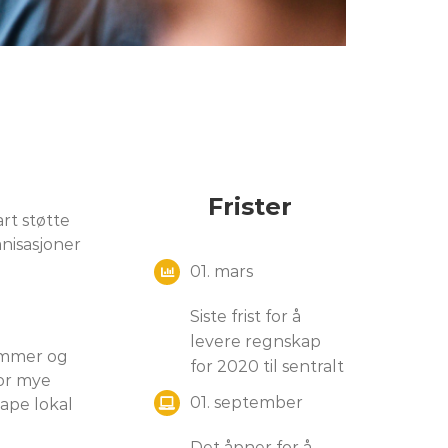
Frister
rt støtte
nisasjoner
01. mars
Siste frist for å
levere regnskap
emmer og
for 2020 til sentralt
vor mye
01. september
kape lokal
Det åpner for å