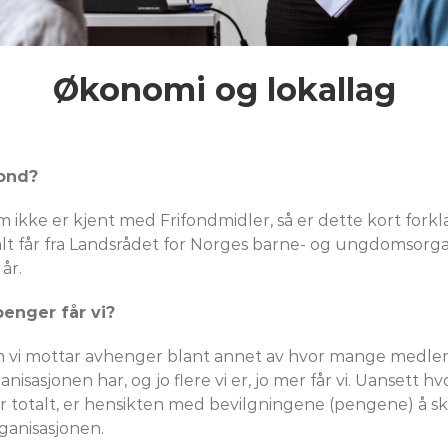
Økonomi og lokallag
fond?
 ikke er kjent med Frifondmidler, så er dette kort forkla
alt får fra Landsrådet for Norges barne- og ungdomsorga
år.
enger får vi?
m vi mottar avhenger blant annet av hvor mange medl
anisasjonen har, og jo flere vi er, jo mer får vi. Uansett h
år totalt, er hensikten med bevilgningene (pengene) å s
organisasjonen.