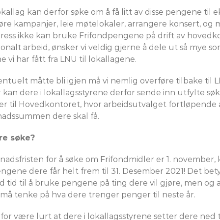
okallag kan derfor søke om å få litt av disse pengene til 
re kampanjer, leie møtelokaler, arrangere konsert, og 
 Press ikke kan bruke Frifondpengene på drift av hovedko
jonalt arbeid, ønsker vi veldig gjerne å dele ut så mye s
e vi har fått fra LNU til lokallagene.
tuelt måtte bli igjen må vi nemlig overføre tilbake til L
 kan dere i lokallagsstyrene derfor sende inn utfylte s
er til Hovedkontoret, hvor arbeidsutvalget fortløpende 
nadssummen dere skal få.
re søke?
nadsfristen for å søke om Frifondmidler er 1. november,
ngene dere får helt frem til 31. Desember 2021! Det bet
 tid til å bruke pengene på ting dere vil gjøre, men og 
 må tenke på hva dere trenger penger til neste år.
or være lurt at dere i lokallagsstyrene setter dere ned t