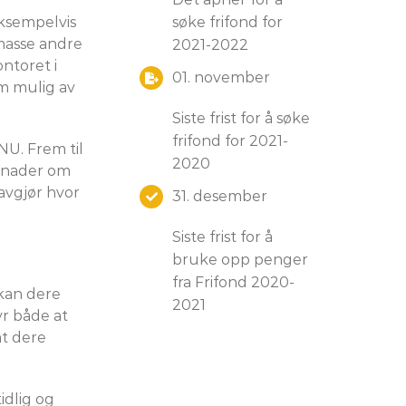
eksempelvis
søke frifond for
masse andre
2021-2022
ntoret i
01. november
om mulig av
Siste frist for å søke
frifond for 2021-
NU. Frem til
2020
øknader om
avgjør hvor
31. desember
Siste frist for å
bruke opp penger
fra Frifond 2020-
 kan dere
2021
yr både at
at dere
idlig og