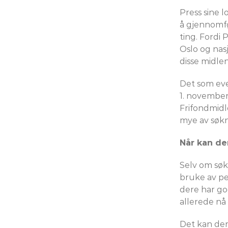
Press sine l
å gjennomfø
ting. Fordi
Oslo og nas
disse midlen
Det som even
1. november
Frifondmidl
mye av søk
Når kan de
Selv om søk
bruke av pe
dere har god
allerede nå
Det kan derf