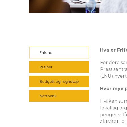
Hva er Fri
Frifond
For dere som
Rutiner
Press sentr
(LNU) hvert 
Budsjett og regnskap
Hvor mye p
Nettbank
Hvilken su
lokallag org
penger vi f
aktivitet i 