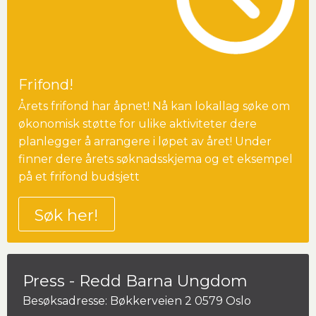
Frifond!
Årets frifond har åpnet! Nå kan lokallag søke om
økonomisk støtte for ulike aktiviteter dere
planlegger å arrangere i løpet av året! Under
finner dere årets søknadsskjema og et eksempel
på et frifond budsjett
Søk her!
Press - Redd Barna Ungdom
Besøksadresse: Bøkkerveien 2 0579 Oslo