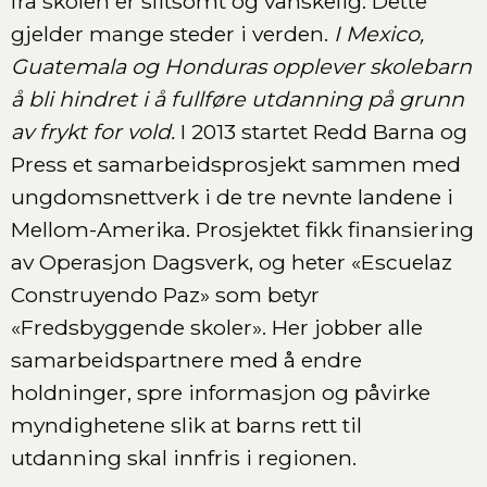
fra skolen er slitsomt og vanskelig. Dette
gjelder mange steder i verden.
I Mexico,
Guatemala og Honduras opplever skolebarn
å bli hindret i å fullføre utdanning på grunn
av frykt for vold.
I 2013 startet Redd Barna og
Press et samarbeidsprosjekt sammen med
ungdomsnettverk i de tre nevnte landene i
Mellom-Amerika. Prosjektet fikk finansiering
av Operasjon Dagsverk, og heter «Escuelaz
Construyendo Paz» som betyr
«Fredsbyggende skoler». Her jobber alle
samarbeidspartnere med å endre
holdninger, spre informasjon og påvirke
myndighetene slik at barns rett til
utdanning skal innfris i regionen.