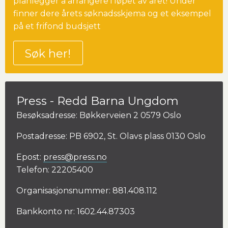
planlegger å arrangere i løpet av året! Under
finner dere årets søknadsskjema og et eksempel
på et frifond budsjett
Søk her!
Press - Redd Barna Ungdom
Besøksadresse: Bøkkerveien 2 0579 Oslo
Postadresse: PB 6902, St. Olavs plass 0130 Oslo
Epost:
press@press.no
Telefon: 22205400
Organisasjonsnummer: 881.408.112
Bankkonto nr: 1602.44.87303