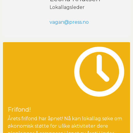
Lokallagsleder
vagan@press.no
Frifond!
Årets frifond har åpnet! Nå kan lokallag søke om
økonomisk støtte for ulike aktiviteter dere