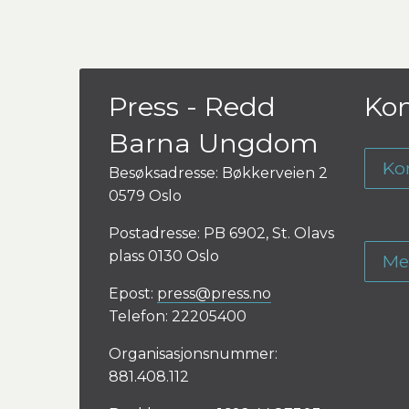
Press - Redd
Kon
Barna Ungdom
Ko
Besøksadresse: Bøkkerveien 2
0579 Oslo
Postadresse: PB 6902, St. Olavs
plass 0130 Oslo
Me
Epost:
press@press.no
Telefon: 22205400
Organisasjonsnummer:
881.408.112