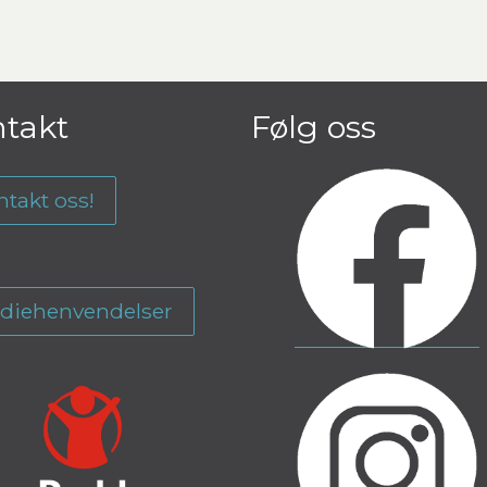
takt
Følg oss
ntakt oss!
diehenvendelser