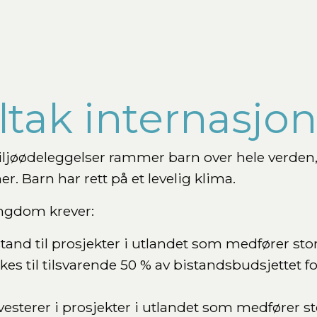
ltak internasjon
jøødeleggelser rammer barn over hele verden, 
r. Barn har rett på et levelig klima.
ngdom krever:
stand til prosjekter i utlandet som medfører st
es til tilsvarende 50 % av bistandsbudsjettet f
nvesterer i prosjekter i utlandet som medfører 