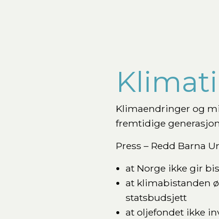
Klimati
Klimaendringer og mil
fremtidige generasjone
Press – Redd Barna U
at Norge ikke gir bi
at klimabistanden øk
statsbudsjett
at oljefondet ikke i